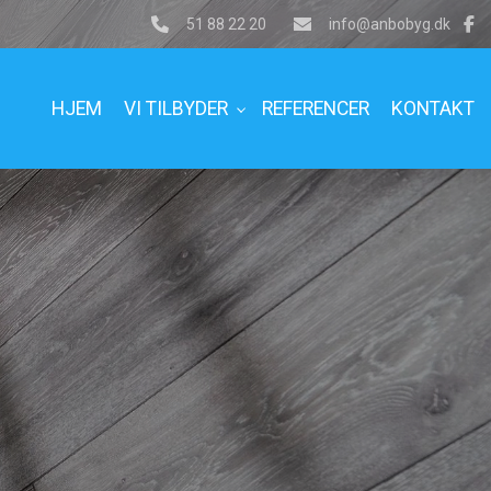
51 88 22 20
info@anbobyg.dk
HJEM
VI TILBYDER
REFERENCER
KONTAKT