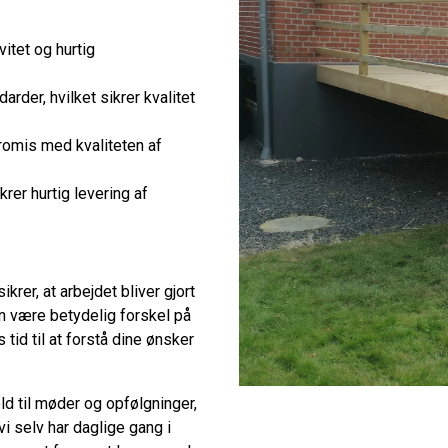
ivitet og hurtig
rder, hvilket sikrer kvalitet
romis med kvaliteten af
krer hurtig levering af
krer, at arbejdet bliver gjort
kan være betydelig forskel på
tid til at forstå dine ønsker
old til møder og opfølgninger,
 vi selv har daglige gang i