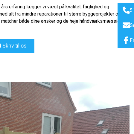
rs erfaring lægger vi vægt på kvalitet, faglighed og
5
med alt fra mindre reparationer til større byggeprojekter og
 der matcher både dine ønsker og de høje håndværksmæssige
S
F
Skriv til os