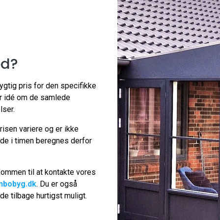
ed?
gtig pris for den specifikke
ar idé om de samlede
lser.
prisen variere og er ikke
jde i timen beregnes derfor
lkommen til at kontakte vores
nbobyg.dk
. Du er også
de tilbage hurtigst muligt.