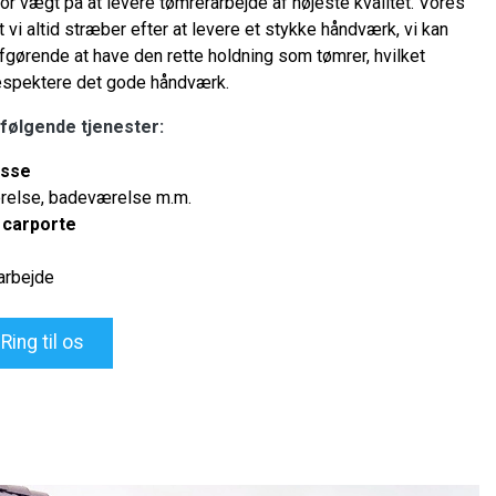
r vægt på at levere tømrerarbejde af højeste kvalitet. Vores
t vi altid stræber efter at levere et stykke håndværk, vi kan
afgørende at have den rette holdning som tømrer, hvilket
espektere det gode håndværk.
 følgende tjenester:
asse
relse, badeværelse m.m.
g
carporte
arbejde
Ring til os