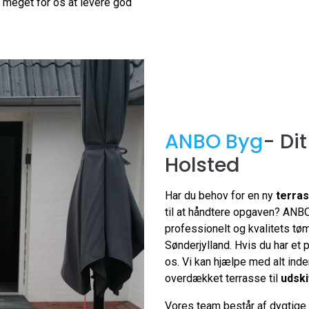
t meget for os at levere god
ANBO Byg
- Di
Holsted
Har du behov for en ny
terra
til at håndtere opgaven? ANBO 
professionelt og kvalitets tøm
Sønderjylland. Hvis du har et 
os. Vi kan hjælpe med alt inde
overdækket terrasse til
udski
Vores team består af dygtige