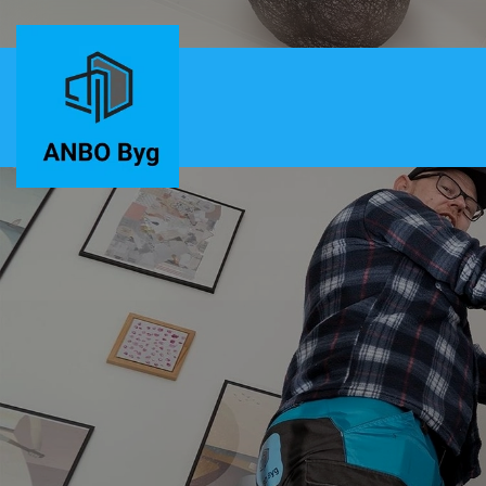
Gå
til
hovedindhold