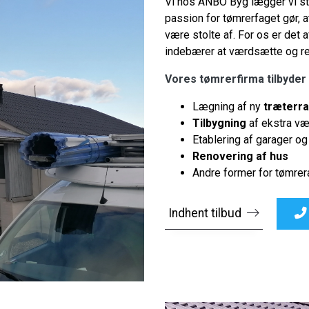
Vi hos ANBO Byg lægger vi sto
passion for tømrerfaget gør, a
være stolte af. For os er det 
indebærer at værdsætte og r
Vores tømrerfirma tilbyder
Lægning af ny
træterr
Tilbygning
af ekstra væ
Etablering af garager o
Renovering af hus
Andre former for tømrer
Indhent tilbud