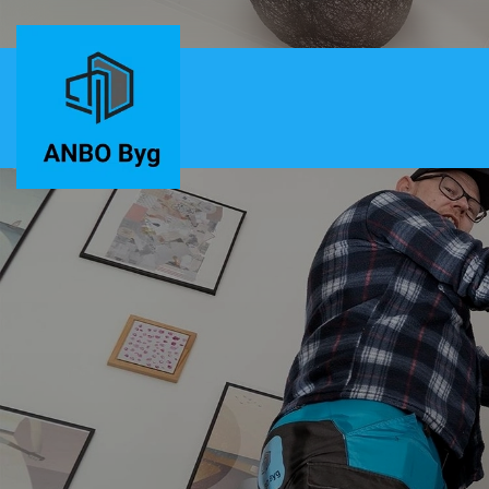
Gå
til
hovedindhold