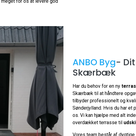
t meget for os at levere god
ANBO Byg
- Di
Skærbæk
Har du behov for en ny
terra
Skærbæk til at håndtere opgav
tilbyder professionelt og kval
Sønderjylland. Hvis du har et 
os. Vi kan hjælpe med alt inde
overdækket terrasse til
udski
Vores team består af dygtige