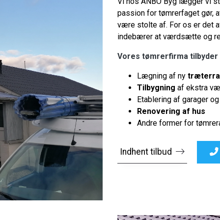
Vi hos ANBO Byg lægger vi sto
passion for tømrerfaget gør, a
være stolte af. For os er det 
indebærer at værdsætte og r
Vores tømrerfirma tilbyder
Lægning af ny
træterr
Tilbygning
af ekstra væ
Etablering af garager o
Renovering af hus
Andre former for tømrer
Indhent tilbud