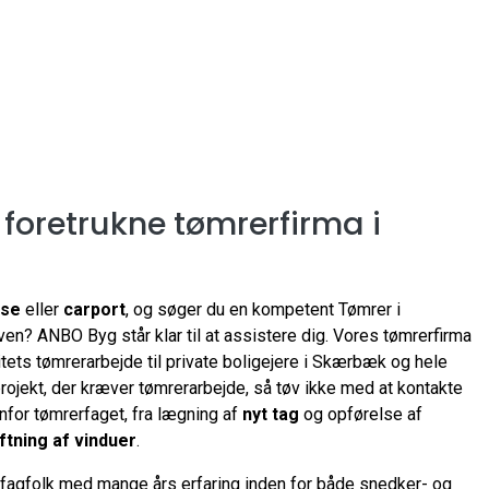
t foretrukne tømrerfirma i
sse
eller
carport
, og søger du en kompetent Tømrer i
en? ANBO Byg står klar til at assistere dig. Vores tømrerfirma
itets tømrerarbejde til private boligejere i Skærbæk og hele
projekt, der kræver tømrerarbejde, så tøv ikke med at kontakte
nfor tømrerfaget, fra lægning af
nyt tag
og opførelse af
ftning af vinduer
.
 fagfolk med mange års erfaring inden for både snedker- og