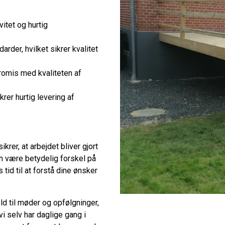
ivitet og hurtig
rder, hvilket sikrer kvalitet
romis med kvaliteten af
krer hurtig levering af
krer, at arbejdet bliver gjort
kan være betydelig forskel på
tid til at forstå dine ønsker
old til møder og opfølgninger,
 vi selv har daglige gang i