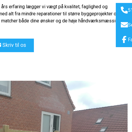
rs erfaring lægger vi vægt på kvalitet, faglighed og
5
med alt fra mindre reparationer til større byggeprojekter og
 der matcher både dine ønsker og de høje håndværksmæssige
S
F
Skriv til os