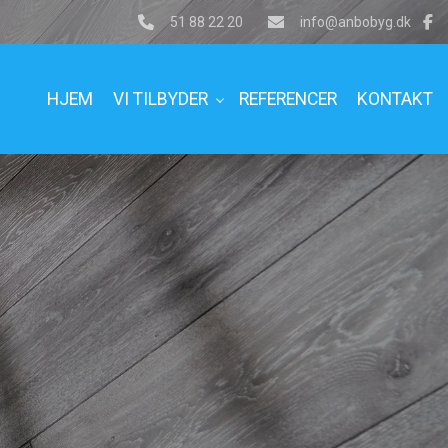
51 88 22 20
info@anbobyg.dk
HJEM
VI TILBYDER
REFERENCER
KONTAKT