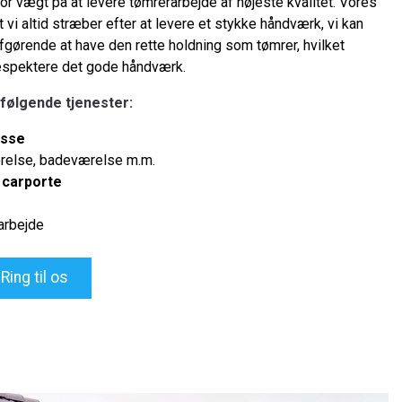
r vægt på at levere tømrerarbejde af højeste kvalitet. Vores
t vi altid stræber efter at levere et stykke håndværk, vi kan
afgørende at have den rette holdning som tømrer, hvilket
espektere det gode håndværk.
 følgende tjenester:
asse
relse, badeværelse m.m.
g
carporte
arbejde
Ring til os