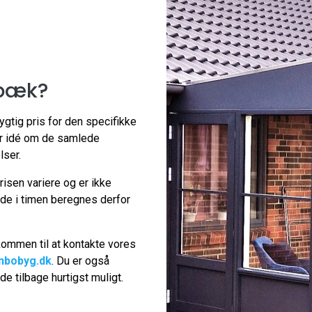
rbæk?
gtig pris for den specifikke
ar idé om de samlede
lser.
prisen variere og er ikke
jde i timen beregnes derfor
lkommen til at kontakte vores
nbobyg.dk
. Du er også
de tilbage hurtigst muligt.