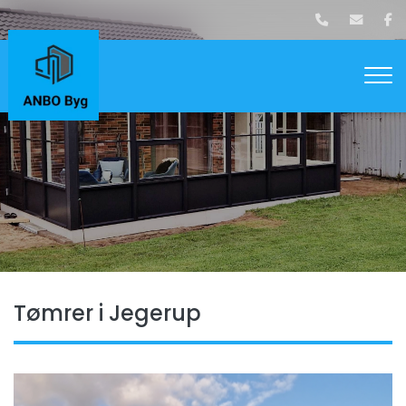
Gå
til
hovedindhold
Tømrer i Jegerup