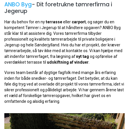
ANBO Byg
- Dit foretrukne tømrerfirma i
Jegerup
Har du behov for en ny
terrasse
eller
carport
, og søger du en
kompetent Tømrer i Jegerup til at håndtere opgaven? ANBO Byg
står klar til at assistere dig. Vores tømrerfirma tilbyder
professionelt og kvalitets tømrerarbejde til private boligejere i
Jegerup og hele Sønderjylland. Hvis du har et projekt, der kræver
tømrerarbejde, så tøv ikke med at kontakte os. Vi kan hjælpe med
alt indenfor tømrerfaget, fra lægning af
nyt tag
og opførelse af
overdækket terrasse til
udskiftning af vinduer
.
Vores team består af dygtige fagfolk med mange års erfaring
inden for både snedker- og tømrerfaget. Det betyder, at du kan
føle dig tryg ved at overlade dit projekt til vores tømrerfirma, idet vi
sikrer professionelt og pålideligt arbejde. Vi har gennem årene løst
et væld af forskellige tømreropgaver, hvilket har givet os en
omfattende og alsidig erfaring.