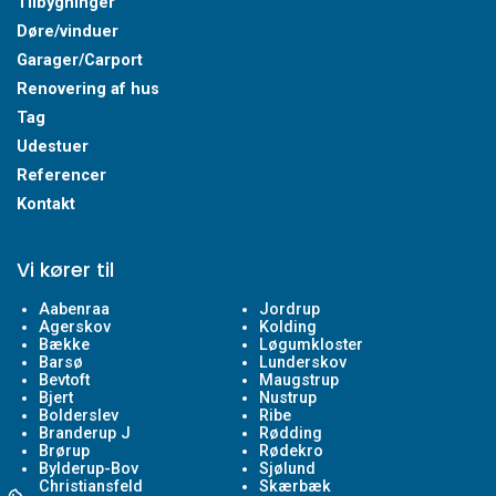
Tilbygninger
Døre/vinduer
Garager/Carport
Renovering af hus
Tag
Udestuer
Referencer
Kontakt
Vi kører til
Aabenraa
Jordrup
Agerskov
Kolding
Bække
Løgumkloster
Barsø
Lunderskov
Bevtoft
Maugstrup
Bjert
Nustrup
Bolderslev
Ribe
Branderup J
Rødding
Brørup
Rødekro
Bylderup-Bov
Sjølund
Christiansfeld
Skærbæk